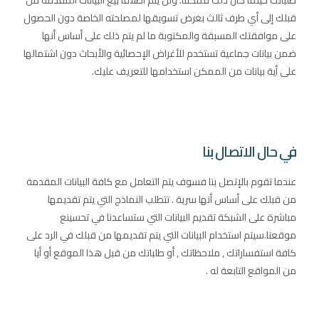
طلباتك حيثما كان ذلك ممكنناً. ولن يتم اطلاقاً بيع البيانات المقدمة من
قبلك إلى أي طرف ثالث بغرض تسويقها لمصلحته الخاصة دون الحصول
على موافقتك المسبقة والمكتوبة ما لم يتم ذلك على أساس أنها
ضمن بيانات جماعية تستخدم للأغراض الإحصائية والأبحاث دون اشتمالها
على أية بيانات من الممكن استخدامها للتعريف عليك.
في حال الاتصال بنا
عندما تقوم بالإتصل بنا فسوف يتم التعامل مع كافة البيانات المقدمة
من قبلك على أساس أنها سرية . تتطلب النماذج التي يتم تقديمها
مباشرة على الشبكة تقديم البيانات التي ستساعدنا في تحسينع
موقعنا.سيتم استخدام البيانات التي يتم تقديمها من قبلك في الرد على
كافة استفساراتك , ملاحظاتك , أو طلباتك من قبل هذا الموقع أو أيا
من المواقع التابعة له .