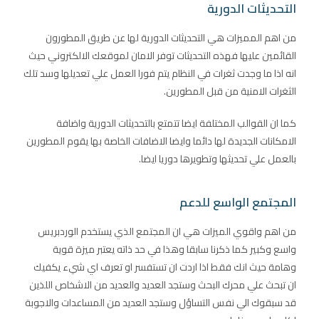
التحديثات الدورية
من اهم المميزات هي التحديثات الدورية لها عن طريق المطورون
القائمين عليها فهذه التحديثات توفر الامان لموقعك الالكتروني حيث
انه اذا ما وجدت ثغرات في النظام يتم فورا العمل علي تعديلها وسد تلك
الثغرات الامنية من قبل المطورين.
كما ان القوالب المختلفة ايضا تتمتع بالتحديثات الدورية واضافة
الامكانات الجديدة لها دائما وايضا الاضافات الخاصة بها يقوم المطورين
بالعمل علي تحديثها وتطويرها دوريا ايضا.
المجتمع الواسع للدعم
من اهم واقوي الميزات هي ان المجتمع الذي يستخدم الوردبريس
واسع وكبير كما ذكرنا سابقا وهذا في حد ذاته يعتبر ميزة قوية
وهامة حيث انك فقط اذا اردت ان تستفسر او تعرف اي شيء يكفيك
ان تبحث علي محرك البحث وستجد العديد والعديد من الاشخاص اللذين
قد سبقوك الي نفس التساؤل وستجد العديد من المساعدات والاجوبة