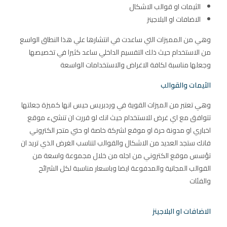
الثيمات او قوالب الاشكال
الاضافات او البلاجينز
وهي من المميزات التي ساعدت في انتشارها علي هذا النطاق الواسع
من الاستخدام حيث ذلك التقسيم الداخلي ساعد كثيرا في تخصيصها
وجعلها مناسبة لكافة الاغراض والاستخدامات الواسعة
الثيمات والقوالب
وهي تعتبر من الميزات القوية في وردبريس حيس انها كميزة جعلتها
تتوافق مع اي غرض للاستخدام حيث انك لو قررت ان تنشيء موقع
اخباري او مدونة حرة او موقع لشركة خاصة او حتي متجر الكتروني
فانك ستجد العديد من الاشكال والقوالب لتناسب الغرض الذي تريد ان
تؤسس موقع الكتروني من اجله من خلال مجموعة واسعة من
القوالب المجانية والمدفوعة ايضا وباسعار مناسبة لكل الشرائح
والفئات
الاضافات او البلاجينز