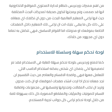
من اهم مميزات وردبريس كنظام لادارة المحتوي للمواقع الالكترونية
انها قد صممت وتم برمجتها لتكون صديقة لمحركات البحث المختلفة
حيث انها تراعي المعايير العالمية للبحث من دون ان تكلفك اي معاناه
علي ذلك كل ما يبقي عليك انت ان تراعي تلك المعايير داخل الصفحات
الخاصة بموقعك او مدونتك اما القوام الاساسي فهي تتكفل به تماما
دون اي مجهود من خلالك.
لوحة تحكم سهلة وسلسلة للاستخدام
كما تتمتع وردبريس بلوحة تحكم سهلة للغاية في الاستخدام فقد تم
تصميمها لكي يتمكن اي شخص يمكنه استخدام الحاسب الالي
للتعامل معها فهي واضحة الاقسام والعناصر من حيث التقسيم لن
تجد معناه تذكر اذا اردت انشاء صفحات لموقعك او ان كنت مدون
وتريد ان تكتب المقالات وتجدولها وتنسقها في مجموعات واضافة
اقسام للصوتيات والمرئيات والمقاطع المصورة كل ذلك بسهولة تامة
من خلال لوحة تحكم تراعي كل جوانب تجربة المستخدم.