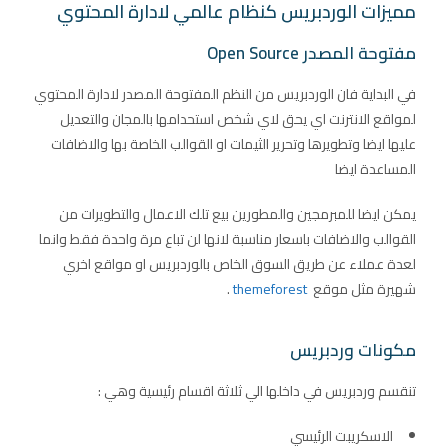
مميزات الوردبريس كنظام عالمي لادارة المحتوي
مفتوحة المصدر Open Source
في البداية فان الوردبريس من النظم المفتوحة المصدر لادارة المحتوي
لمواقع الانترنت اي يحق لاي شخص استحدامها بالمجان والتعديل
عليها ايضا وتطويرها وتحرير الثيمات او القوالب الخاصة بها والاضافات
المساعدة ايضا
يمكن ايضا للمبرمجين والمطورين بيع تلك الاعمال والتطويرات من
القوالب والاضافات باسعار مناسبة لانها لن تباع مرة واحدة فقط وانما
لعدة عملاء عن طريق السوق الخاص بالوردبريس او مواقع اخري
شهيرة مثل موقع
themeforest
.
مكونات وردبريس
تنقسم وردبريس في داخلها الي ثلاثة اقسام رئيسية وهي :
الاسكريبت الرئيسي